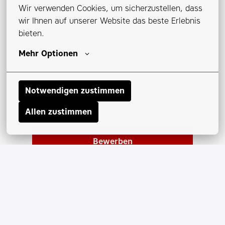
Verbindlichkeit sowie eine ausgeprägte Kunden-
Wir verwenden Cookies, um sicherzustellen, dass 
und Zielorientierung
wir Ihnen auf unserer Website das beste Erlebnis 
bieten.
Führerschein Klasse B
Hohe Reisebereitschaft mit
Mehr Optionen
Hotelübernachtungen
Gute Deutschkenntnisse in Wort und Schrift
Notwendigen zustimmen
Allen zustimmen
Bewerben
oder
APPLY WITH INDEED
NICHT
VERFÜGBAR