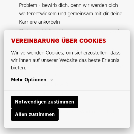
Problem - bewirb dich, denn wir werden dich
weiterentwickeln und gemeinsam mit dir deine
Karriere ankurbeln
Ein hohes Maß an Verantwortungsbewusstsein
und Selbstorganisation
VEREINBARUNG ÜBER COOKIES
Freundliche Umgangsformen, gegenseitige
Wir verwenden Cookies, um sicherzustellen, dass 
Wertschätzung, Zuverlässigkeit und
wir Ihnen auf unserer Website das beste Erlebnis 
Verbindlichkeit sowie eine ausgeprägte Kunden-
bieten.
und Zielorientierung
Mehr Optionen
Führerschein Klasse B
Hohe Reisebereitschaft mit
Notwendigen zustimmen
Hotelübernachtungen
Gute Deutschkenntnisse in Wort und Schrift
Allen zustimmen