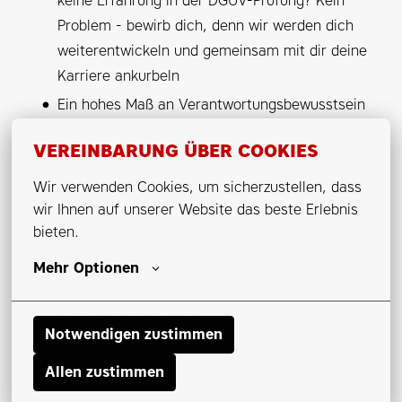
keine Erfahrung in der DGUV-Prüfung? Kein
Problem - bewirb dich, denn wir werden dich
weiterentwickeln und gemeinsam mit dir deine
Karriere ankurbeln
Ein hohes Maß an Verantwortungsbewusstsein
und Selbstorganisation
VEREINBARUNG ÜBER COOKIES
Freundliche Umgangsformen, gegenseitige
Wertschätzung, Zuverlässigkeit und
Wir verwenden Cookies, um sicherzustellen, dass 
Verbindlichkeit sowie eine ausgeprägte Kunden-
wir Ihnen auf unserer Website das beste Erlebnis 
bieten.
und Zielorientierung
Führerschein Klasse B
Mehr Optionen
Hohe Reisebereitschaft mit
Hotelübernachtungen
Notwendigen zustimmen
Gute Deutschkenntnisse in Wort und Schrift
Allen zustimmen