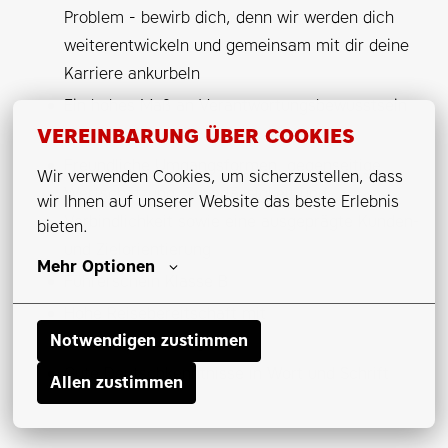
Problem - bewirb dich, denn wir werden dich
weiterentwickeln und gemeinsam mit dir deine
Karriere ankurbeln
Ein hohes Maß an Verantwortungsbewusstsein
und Selbstorganisation
VEREINBARUNG ÜBER COOKIES
Freundliche Umgangsformen, gegenseitige
Wir verwenden Cookies, um sicherzustellen, dass 
Wertschätzung, Zuverlässigkeit und
wir Ihnen auf unserer Website das beste Erlebnis 
Verbindlichkeit sowie eine ausgeprägte Kunden-
bieten.
und Zielorientierung
Mehr Optionen
Führerschein Klasse B
Hohe Reisebereitschaft mit
Notwendigen zustimmen
Hotelübernachtungen
Gute Deutschkenntnisse in Wort und Schrift
Allen zustimmen