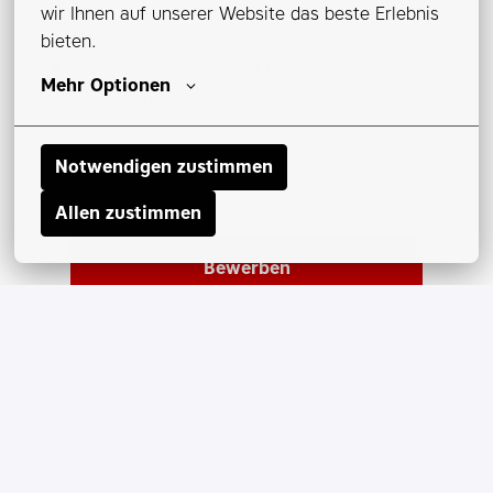
wir Ihnen auf unserer Website das beste Erlebnis 
Führerschein Klasse B
bieten.
Hohe Reisebereitschaft mit
Mehr Optionen
Hotelübernachtungen
Gute Deutschkenntnisse in Wort und Schrift
Notwendigen zustimmen
Allen zustimmen
Bewerben
oder
APPLY WITH INDEED
NICHT
VERFÜGBAR
Cookies aktualisieren