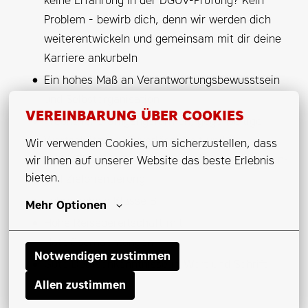
keine Erfahrung in der DGUV-Prüfung? Kein
Problem - bewirb dich, denn wir werden dich
weiterentwickeln und gemeinsam mit dir deine
Karriere ankurbeln
Ein hohes Maß an Verantwortungsbewusstsein
und Selbstorganisation
VEREINBARUNG ÜBER COOKIES
Freundliche Umgangsformen, gegenseitige
Wertschätzung, Zuverlässigkeit und
Wir verwenden Cookies, um sicherzustellen, dass 
Verbindlichkeit sowie eine ausgeprägte Kunden-
wir Ihnen auf unserer Website das beste Erlebnis 
bieten.
und Zielorientierung
Führerschein Klasse B
Mehr Optionen
Hohe Reisebereitschaft mit
Hotelübernachtungen
Notwendigen zustimmen
Gute Deutschkenntnisse in Wort und Schrift
Allen zustimmen