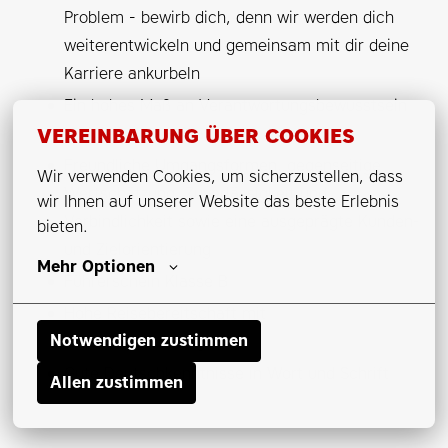
Problem - bewirb dich, denn wir werden dich
weiterentwickeln und gemeinsam mit dir deine
Karriere ankurbeln
Ein hohes Maß an Verantwortungsbewusstsein
und Selbstorganisation
VEREINBARUNG ÜBER COOKIES
Freundliche Umgangsformen, gegenseitige
Wir verwenden Cookies, um sicherzustellen, dass 
Wertschätzung, Zuverlässigkeit und
wir Ihnen auf unserer Website das beste Erlebnis 
Verbindlichkeit sowie eine ausgeprägte Kunden-
bieten.
und Zielorientierung
Mehr Optionen
Führerschein Klasse B
Hohe Reisebereitschaft mit
Notwendigen zustimmen
Hotelübernachtungen
Gute Deutschkenntnisse in Wort und Schrift
Allen zustimmen