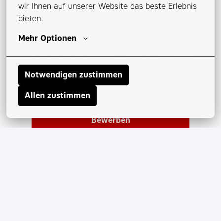
wir Ihnen auf unserer Website das beste Erlebnis 
Führerschein Klasse B
bieten.
Hohe Reisebereitschaft mit
Mehr Optionen
Hotelübernachtungen
Gute Deutschkenntnisse in Wort und Schrift
Notwendigen zustimmen
Allen zustimmen
Bewerben
oder
APPLY WITH INDEED
NICHT
VERFÜGBAR
Cookies aktualisieren